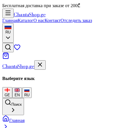
Бесплатная доставка при заказе от 200₾
Chanta
Shop
.ge
Главная
Каталог
О нас
Контакт
Отследить заказ
RU
Chanta
Shop
.ge
Выберите язык
GE
EN
RU
Поиск
Главная