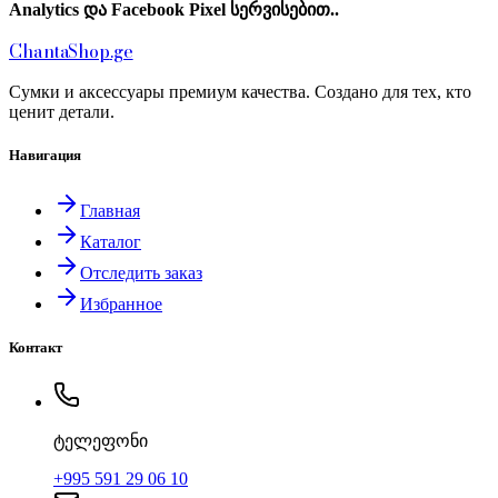
Analytics და Facebook Pixel სერვისებით..
Chanta
Shop
.ge
Сумки и аксессуары премиум качества. Создано для тех, кто
ценит детали.
Навигация
Главная
Каталог
Отследить заказ
Избранное
Контакт
ტელეფონი
+995 591 29 06 10