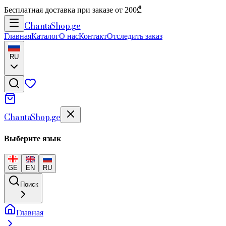
Бесплатная доставка при заказе от 200₾
Chanta
Shop
.ge
Главная
Каталог
О нас
Контакт
Отследить заказ
RU
Chanta
Shop
.ge
Выберите язык
GE
EN
RU
Поиск
Главная