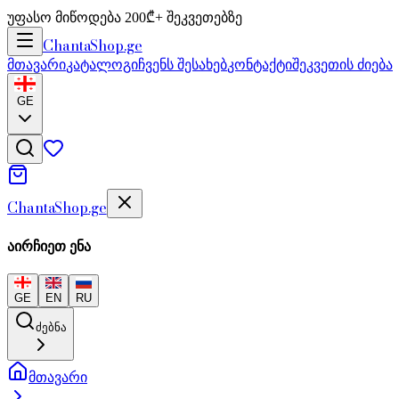
უფასო მიწოდება 200₾+ შეკვეთებზე
Chanta
Shop
.ge
მთავარი
კატალოგი
ჩვენს შესახებ
კონტაქტი
შეკვეთის ძიება
GE
Chanta
Shop
.ge
აირჩიეთ ენა
GE
EN
RU
ძებნა
მთავარი